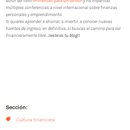
autor del libro
«Finanzas para un tonto»
y ha impartido
múltiples conferencias a nivel internacional sobre finanzas
personales y emprendimiento.
Si quieres aprender a ahorrar, a invertir, a conocer nuevas
fuentes de ingreso; en definitiva, si buscas el camino para ser
financieramente libre…
¡¡este es tu blog!!
Si te ha gustado este post
puedes compartirlo y
ayudar a otros, a leer post
relacionados.
¡¡GRACIAS!!
Sección:
Cultura financiera