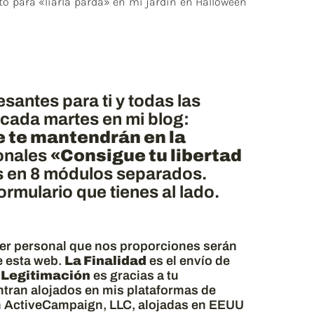
to para «liarla parda» en mi jardín en Halloween
antes para ti y todas las
 cada martes en mi blog:
e te mantendrán en la
sonales
«Consigue tu libertad
s en 8 módulos separados.
rmulario que tienes al lado.
ter personal que nos proporciones serán
 esta web.
La Finalidad
es el envío de
 Legitimación
es gracias a tu
tran alojados en mis plataformas de
n ActiveCampaign, LLC, alojadas en EEUU