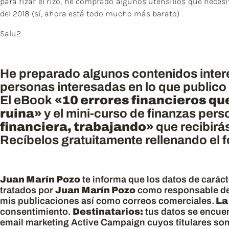
para rizar el rizo, he comprado algunos utensilios que necesi
del 2018 (sí, ahora está todo mucho más barato)
Salu2
He preparado algunos contenidos interes
personas interesadas en lo que publico
El eBook
«10 errores financieros qu
ruina»
y el mini-curso de finanzas per
financiera, trabajando»
que recibirá
Recíbelos gratuitamente rellenando el fo
Juan Marín Pozo
te informa que los datos de carác
tratados por
Juan Marín Pozo
como responsable de
mis publicaciones así como correos comerciales.
La
consentimiento.
Destinatarios:
tus datos se encuen
email marketing Active Campaign cuyos titulares so