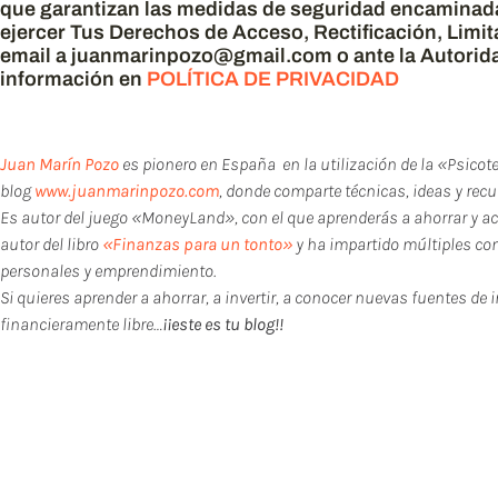
que garantizan las medidas de seguridad encaminada
ejercer Tus Derechos de Acceso, Rectificación, Limi
email a juanmarinpozo@gmail.com o ante la Autorid
información en
POLÍTICA DE PRIVACIDAD
Juan Marín Pozo
es pionero en España en la utilización de la «Psicot
blog
www.juanmarinpozo.com
, donde comparte técnicas, ideas y re
Es autor del juego «MoneyLand», con el que aprenderás a ahorrar y a
autor del libro
«Finanzas para un tonto»
y ha impartido múltiples con
personales y emprendimiento.
Si quieres aprender a ahorrar, a invertir, a conocer nuevas fuentes de 
financieramente libre…
¡¡este es tu blog!!
Si te ha gustado este post
ayudar a otros, a leer 
¡¡GRACIA