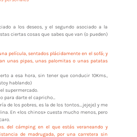
ciado a los deseos, y el segundo asociado a la
istas ciertas cosas que sabes que van (o pueden)
na película, sentados plácidamente en el sofá; y
rían unas pipas, unas palomitas o unas patatas
erto a esa hora, sin tener que conducir 10Kms.,
estoy hablando)
n el supermercado.
o para darte el capricho…
 de los pobres, es la de los tontos….jejeje) y me
lina. En «los chinos» cuesta mucho menos, pero
caro.
ms. del cámping en el que estás veraneando y
istancia de madrugada, por una carretera sin