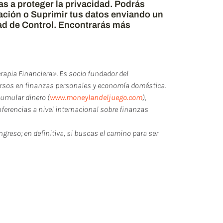
s a proteger la privacidad. Podrás
tación o Suprimir tus datos enviando un
ad de Control. Encontrarás más
erapia Financiera». Es socio fundador del
cursos en finanzas personales y economía doméstica.
cumular dinero (
www.moneylandeljuego.com
),
ferencias a nivel internacional sobre finanzas
ingreso; en definitiva, si buscas el camino para ser
 puedes compartirlo y
post relacionados.
S!!