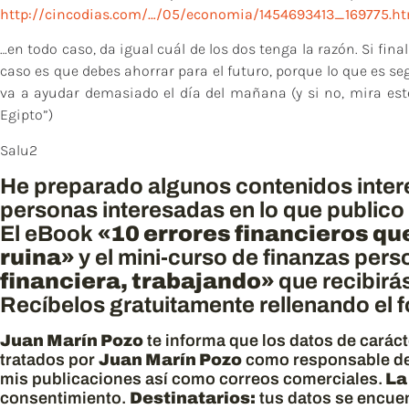
http://cincodias.com/…/05/economia/1454693413_169775.ht
…en todo caso, da igual cuál de los dos tenga la razón. Si fin
caso es que debes ahorrar para el futuro, porque lo que es se
va a ayudar demasiado el día del mañana (y si no, mira est
Egipto”)
Salu2
He preparado algunos contenidos interes
personas interesadas en lo que publico
El eBook
«10 errores financieros qu
ruina»
y el mini-curso de finanzas per
financiera, trabajando»
que recibirá
Recíbelos gratuitamente rellenando el fo
Juan Marín Pozo
te informa que los datos de carác
tratados por
Juan Marín Pozo
como responsable de
mis publicaciones así como correos comerciales.
La
consentimiento.
Destinatarios:
tus datos se encuen