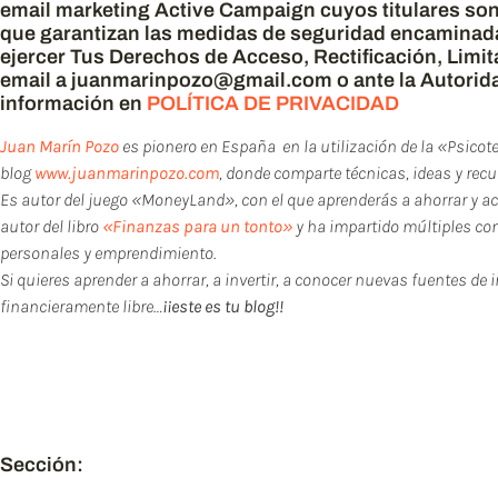
email marketing Active Campaign cuyos titulares so
que garantizan las medidas de seguridad encaminada
ejercer Tus Derechos de Acceso, Rectificación, Limi
email a juanmarinpozo@gmail.com o ante la Autorid
información en
POLÍTICA DE PRIVACIDAD
Juan Marín Pozo
es pionero en España en la utilización de la «Psicot
blog
www.juanmarinpozo.com
, donde comparte técnicas, ideas y re
Es autor del juego «MoneyLand», con el que aprenderás a ahorrar y a
autor del libro
«Finanzas para un tonto»
y ha impartido múltiples con
personales y emprendimiento.
Si quieres aprender a ahorrar, a invertir, a conocer nuevas fuentes de 
financieramente libre…
¡¡este es tu blog!!
Si te ha gustado este post
ayudar a otros, a leer 
Sección: