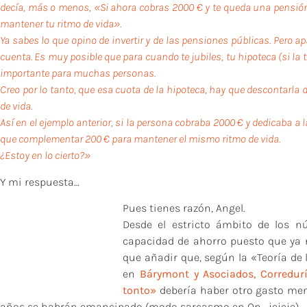
decía, más o menos, «Si ahora cobras 2000 € y te queda una pensión
mantener tu ritmo de vida».
Ya sabes lo que opino de invertir y de las pensiones públicas. Pero ap
cuenta. Es muy posible que para cuando te jubiles, tu hipoteca (si l
importante para muchas personas.
Creo por lo tanto, que esa cuota de la hipoteca, hay que descontarla
de vida.
Así en el ejemplo anterior, si la persona cobraba 2000 € y dedicaba a 
que complementar 200 € para mantener el mismo ritmo de vida.
¿Estoy en lo cierto?»
Y mi respuesta…
Pues tienes razón, Angel.
Desde el estricto ámbito de los n
capacidad de ahorro puesto que ya n
que añadir que, según la «Teoría de 
en
Bárymont y Asociados, Corredur
tonto»
debería haber otro gasto meno
años se habrán emancipado (modo sarcasmo en On….jejeje)