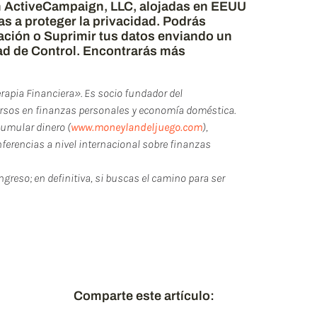
n ActiveCampaign, LLC, alojadas en EEUU
s a proteger la privacidad. Podrás
tación o Suprimir tus datos enviando un
ad de Control. Encontrarás más
erapia Financiera». Es socio fundador del
cursos en finanzas personales y economía doméstica.
cumular dinero (
www.moneylandeljuego.com
),
ferencias a nivel internacional sobre finanzas
ingreso; en definitiva, si buscas el camino para ser
 puedes compartirlo y
post relacionados.
Comparte este artículo: