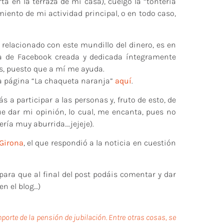
 en la terraza de mi casa), cuelgo la “tontería
iento de mi actividad principal, o en todo caso,
 relacionado con este mundillo del dinero, es en
a de Facebook creada y dedicada íntegramente
s, puesto que a mí me ayuda.
la página “La chaqueta naranja”
aquí
.
a participar a las personas y, fruto de esto, de
 dar mi opinión, lo cual, me encanta, pues no
ería muy aburrida….jejeje).
Girona
, el que respondió a la noticia en cuestión
ara que al final del post podáis comentar y dar
en el blog…)
orte de la pensión de jubilación. Entre otras cosas, se