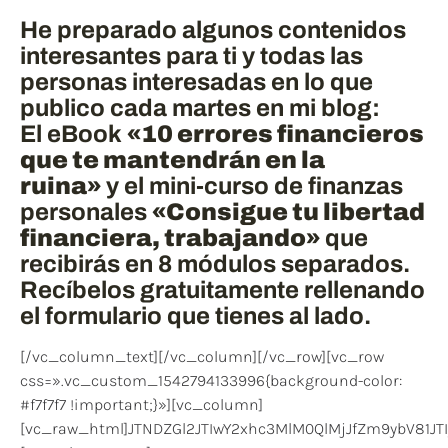
He preparado algunos contenidos
interesantes para ti y todas las
personas interesadas en lo que
publico cada martes en mi blog:
El eBook
«10 errores financieros
que te mantendrán en la
ruina»
y el mini-curso de finanzas
personales
«Consigue tu libertad
financiera, trabajando»
que
recibirás en 8 módulos separados.
Recíbelos gratuitamente rellenando
el formulario que tienes al lado.
[/vc_column_text][/vc_column][/vc_row][vc_row
css=».vc_custom_1542794133996{background-color:
#f7f7f7 !important;}»][vc_column]
[vc_raw_html]JTNDZGl2JTIwY2xhc3MlM0QlMjJfZm9ybV81J