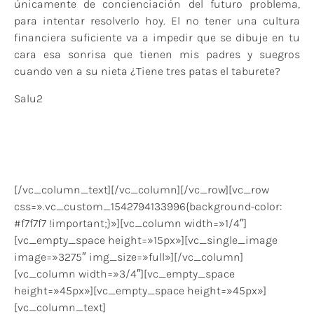
únicamente de concienciación del futuro problema,
para intentar resolverlo hoy. El no tener una cultura
financiera suficiente va a impedir que se dibuje en tu
cara esa sonrisa que tienen mis padres y suegros
cuando ven a su nieta ¿Tiene tres patas el taburete?
Salu2
[/vc_column_text][/vc_column][/vc_row][vc_row
css=».vc_custom_1542794133996{background-color:
#f7f7f7 !important;}»][vc_column width=»1/4″]
[vc_empty_space height=»15px»][vc_single_image
image=»3275″ img_size=»full»][/vc_column]
[vc_column width=»3/4″][vc_empty_space
height=»45px»][vc_empty_space height=»45px»]
[vc_column_text]