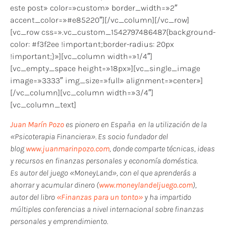
este post» color=»custom» border_width=»2″
accent_color=»#e85220″][/vc_column][/vc_row]
[vc_row css=».vc_custom_1542797486487{background-
color: #f3f2ee !important;border-radius: 20px
!important;}»][vc_column width=»1/4″]
[vc_empty_space height=»18px»][vc_single_image
image=»3333″ img_size=»full» alignment=»center»]
[/vc_column][vc_column width=»3/4″]
[vc_column_text]
Juan Marín Pozo
es pionero en España en la utilización de la
«Psicoterapia Financiera». Es socio fundador del
blog
www.juanmarinpozo.com
, donde comparte técnicas, ideas
y recursos en finanzas personales y economía doméstica.
Es autor del juego «MoneyLand», con el que aprenderás a
ahorrar y acumular dinero (
www.moneylandeljuego.com
),
autor del libro
«Finanzas para un tonto»
y ha impartido
múltiples conferencias a nivel internacional sobre finanzas
personales y emprendimiento.