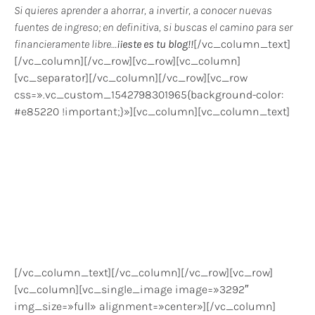
Si quieres aprender a ahorrar, a invertir, a conocer nuevas
fuentes de ingreso; en definitiva, si buscas el camino para ser
financieramente libre…
¡¡este es tu blog!!
[/vc_column_text]
[/vc_column][/vc_row][vc_row][vc_column]
[vc_separator][/vc_column][/vc_row][vc_row
css=».vc_custom_1542798301965{background-color:
#e85220 !important;}»][vc_column][vc_column_text]
Si te ha gustado este post
puedes compartirlo y
ayudar a otros, a leer post
relacionados.
¡¡GRACIAS!!
[/vc_column_text][/vc_column][/vc_row][vc_row]
[vc_column][vc_single_image image=»3292″
img_size=»full» alignment=»center»][/vc_column]