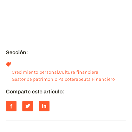
puedes compartirlo y
ayudar a otros, a leer post
relacionados.
¡¡GRACIAS!!
Sección:
Crecimiento personal
,
Cultura financiera
,
Gestor de patrimonio
,
Psicoterapeuta Financiero
Comparte este artículo: