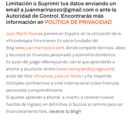
Limitación o Suprimir tus datos enviando un
email a juanmarinpozo@gmail.com o ante la
Autoridad de Control. Encontrarás más
información en
POLÍTICA DE PRIVACIDAD
Juan Marín Pozo
es pionero en España en la utilización de la
«Psicoterapia Financiera». Es socio fundador del
blog
www.juanmarinpozo.com
, donde comparte técnicas, ideas
y recursos en finanzas personales y economía doméstica.
Es autor del juego «MoneyLand», con el que aprenderás a
ahorrar y acumular dinero (
www.moneylandeljuego.com
),
autor del libro
«Finanzas para un tonto»
y ha impartido
múltiples conferencias a nivel internacional sobre finanzas
personales y emprendimiento.
Si quieres aprender a ahorrar, a invertir, a conocer nuevas
fuentes de ingreso; en definitiva, si buscas el camino para ser
financieramente libre…
¡¡este es tu blog!!
Si te ha gustado este post