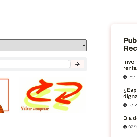
Pub
Rec
Inver
renta
28/1
¿Esp
dign
17/1
Día d
02/1