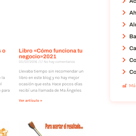
Ac
Ah
Al
Ba
Ca
s o
Libro «Cómo funciona tu
negocio»2021
Co
05/07/2016
No hay comentarios
Llevaba tiempo sin recomendar un
Co
 la
libro en este blog y no hay mejor
el
ocasión que esta. Hace pocos días
Má
e para
recibí una llamada de Mª Ángeles
Ver artículo »