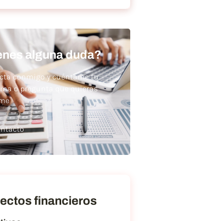
enes alguna duda?
cta conmigo y cuéntame tu
ema o pregunta que quieras
rme
ntacto
ectos financieros