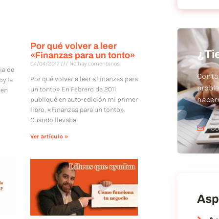
Por qué volver a leer
¿Ti
«Finanzas para un tonto»
04/04/2017
No hay comentarios
ia de
Conta
Por qué volver a leer «Finanzas para
oy la
probl
un tonto» En Febrero de 2011
 en
hace
publiqué en auto-edición mi primer
libro, «Finanzas para un tonto».
Cuando llevaba
Co
Ver artículo »
Asp