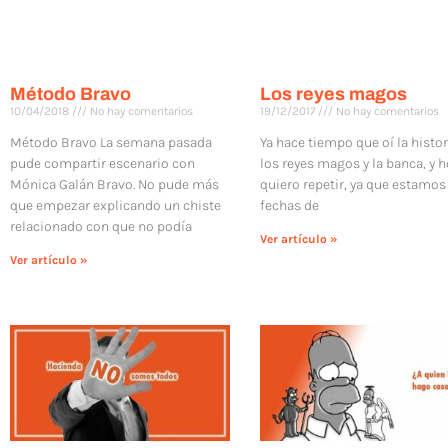
Método Bravo
Los reyes magos
10/04/2018
No hay comentarios
19/12/2017
No hay comentarios
Método Bravo La semana pasada
Ya hace tiempo que oí la histor
pude compartir escenario con
los reyes magos y la banca, y h
Mónica Galán Bravo. No pude más
quiero repetir, ya que estamos
que empezar explicando un chiste
fechas de
relacionado con que no podía
Ver artículo »
Ver artículo »