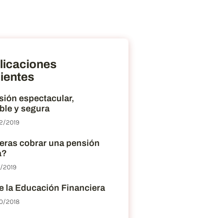
licaciones
ientes
sión espectacular,
ble y segura
2/2019
eras cobrar una pensión
a?
2/2019
e la Educación Financiera
0/2018