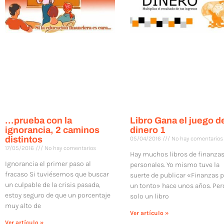
…prueba con la
Libro Gana el juego d
ignorancia, 2 caminos
dinero 1
distintos
05/04/2016
No hay comentarios
17/05/2016
No hay comentarios
Hay muchos libros de finanza
Ignorancia el primer paso al
personales. Yo mismo tuve la
fracaso Si tuviésemos que buscar
suerte de publicar «Finanzas 
un culpable de la crisis pasada,
un tonto» hace unos años. Per
estoy seguro de que un porcentaje
solo un libro
muy alto de
Ver artículo »
Ver artículo »