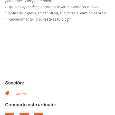
personales y emprendimiento.
Si quieres aprender a ahorrar, a invertir, a conocer nuevas
fuentes de ingreso; en definitiva, si buscas el camino para ser
financieramente libre…
¡¡este es tu blog!!
Si te ha gustado este post
puedes compartirlo y
ayudar a otros, a leer post
relacionados.
¡¡GRACIAS!
Sección:
Gastos
Comparte este artículo: