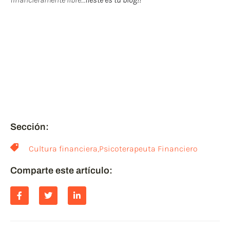
Si te ha gustado este post
puedes compartirlo y
ayudar a otros, a leer post
relacionados.
¡¡GRACIAS!!
Sección:
Cultura financiera
,
Psicoterapeuta Financiero
Comparte este artículo: