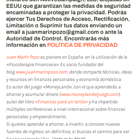
EEUU que garantizan las medidas de seguridad
encaminadas a proteger la privacidad. Podrás
ejercer Tus Derechos de Acceso, Rectificación,
Limitación o Suprimir tus datos enviando un
email a juanmarinpozo@gmail.com o ante la
Autoridad de Control. Encontrarás más
información en
POLÍTICA DE PRIVACIDAD
Juan Marín Pozo
es pionero en España en la utilización de la
«Psicoterapia Financiera». Es socio fundador del
blog
www.juanmarinpozo.com
, donde comparte técnicas, ideas
y recursos en finanzas personales y economía doméstica.
Es autor del juego «MoneyLand», con el que aprenderás a
ahorrar y acumular dinero (
www.moneylandeljuego.com
),
autor del libro
«Finanzas para un tonto»
y ha impartido
múltiples conferencias a nivel internacional sobre finanzas
personales y emprendimiento.
Si quieres aprender a ahorrar, a invertir, a conocer nuevas
fuentes de ingreso; en definitiva, si buscas el camino para ser
financieramente libre…
¡¡este es tu blog!!